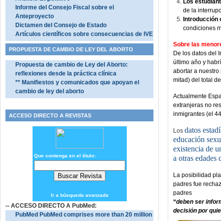
Los estudian
Informe del Consejo Fiscal sobre el
de la interrup
Anteproyecto
Introducción 
Dictamen del Consejo de Estado
condiciones m
Artículos científicos sobre consecuencias de IVE
Sobre las menore
PROPUESTA DE CAMBIO DE LEY DEL ABORTO
De los datos del I
último año y habr
Propuesta de cambio de Ley del Aborto:
abortar a nuestro 
reflexiones desde la práctica clínica
mitad) del total d
** Manifiestos y comunicados que apoyan el
cambio de ley del aborto
Actualmente Espa
extranjeras no re
inmigrantes (el 4
ACCESO DIRECTO A REVISTAS
datos estad
Los
educación sexua
existencia de u
Que contenga en el título:
a otras edades 
La posibilidad pl
padres fue rech
padres
Ir a búsqueda avanzada
“
deben ser inform
-- ACCESO DIRECTO A PubMed:
decisión por qu
PubMed PubMed comprises more than 20 million