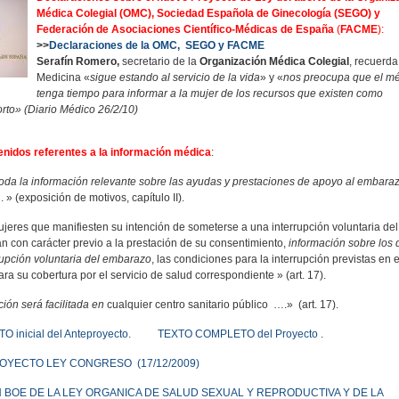
Médica Colegial (OMC), Sociedad Española de Ginecología (SEGO) y
Federación de Asociaciones Científico-Médicas de España
(
FACME
):
>>
Declaraciones de la OMC, SEGO y FACME
Serafín Romero,
secretario de la
Organización Médica Colegial
, recuerda
Medicina «
sigue estando al servicio de la vida
» y «
nos preocupa que el m
tenga tiempo para informar a la mujer de los recursos que existen como
orto» (Diario Médico 26/2/10)
enidos referentes a la información médica
:
oda la información relevante sobre las ayudas y prestaciones de apoyo al embara
 » (exposición de motivos, capítulo II).
eres que manifiesten su intención de someterse a una interrupción voluntaria del
n con carácter previo a la prestación de su consentimiento,
información sobre los d
upción voluntaria del embarazo
, las condiciones para la interrupción previstas en e
ra su cobertura por el servicio de salud correspondiente » (art. 17).
ión será facilitada en
cualquier centro sanitario público ….» (art. 17).
inicial del Anteproyecto
.
TEXTO COMPLETO del Proyecto
.
ROYECTO LEY CONGRESO (17/12/2009)
 BOE DE LA LEY ORGANICA DE SALUD SEXUAL Y REPRODUCTIVA Y DE LA