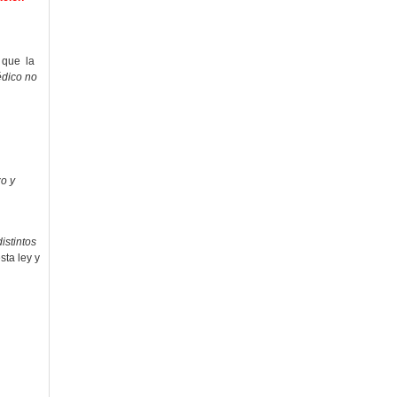
 que la
édico no
zo y
istintos
sta ley y