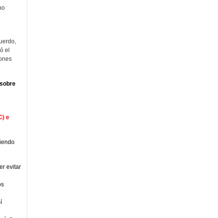
no
cuerdo,
ó el
iones
 sobre
C) e
uiendo
r evitar
os
í