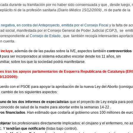
iticada durante su tramitación por no haber sido consensuada y que , desde luego, 
plácito ni de la profesión sanitaria
(Diario Médico 15/12/2009) ,
ni de parte de la
 negativa, en contra del Anteproyecto, emitida por el Consejo Fiscal
y la falta de a
lidad social, manifestada por el Consejo General de Poder Judicial (CGPJ), se emiti
correspondiente al
Consejo de Estado
, que también recogía interesantes aportac
en cuenta.
 incluye
, además de de las pautas sobre la IVE, aspectos también
controvertidos
l
para ser incorporados al sistema educativo escolar desde los 11 años, sin
miliar, sobre los que la sociedad podrá manifestarse.
es tras los apoyos parlamentarios de Esquerra Republicana de Catalunya (ER
9/12/2009):
uerdo con el PSOE para apoyar la aprobación de la nueva Ley del Aborto (consig
a cambio de los siguientes aspectos:
 uno de los dos informes de especialistas
que el proyecto de Ley exigía para pode
econocido de salud de la madre para abortar entre la semanas 14-22 .
vos financiados
. Han estimado que costaría al gobierno unos 100 millones de eur
objetar
los profesionales directamente implicados: el cirujano y el enfermero, no as
c. Y
tendrían que notificarlo
(listas bajo control).