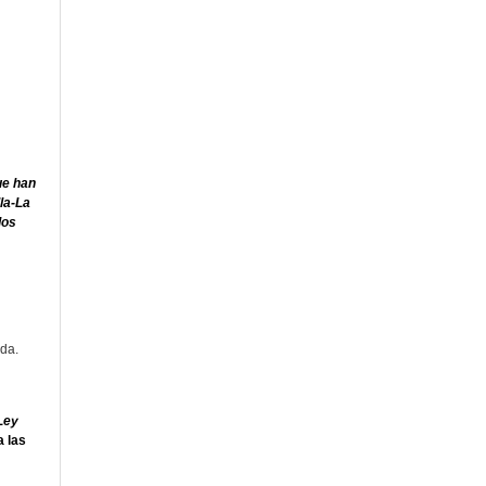
ue han
la-La
dos
ada.
Ley
a las