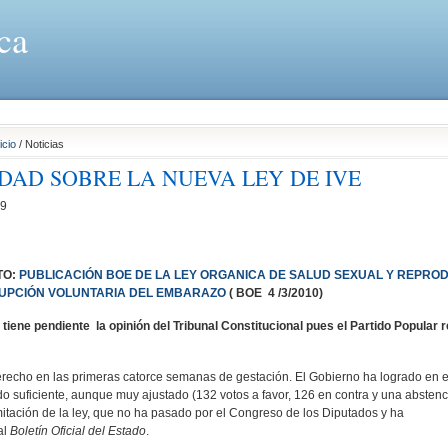
ca
icio
/ Noticias
DAD SOBRE LA NUEVA LEY DE IVE
09
TO:
PUBLICACIÓN BOE DE LA LEY ORGANICA DE SALUD SEXUAL Y REPRO
RUPCIÓN VOLUNTARIA DEL EMBARAZO
( BOE 4 /3/2010)
 tiene pendiente la opinión del Tribunal Constitucional pues el Partido Popular 
erecho en las primeras catorce semanas de gestación. El Gobierno ha logrado en e
o suficiente, aunque muy ajustado (132 votos a favor, 126 en contra y una abstenc
amitación de la ley, que no ha pasado por el Congreso de los Diputados y ha
al
Boletín Oficial del Estado
.