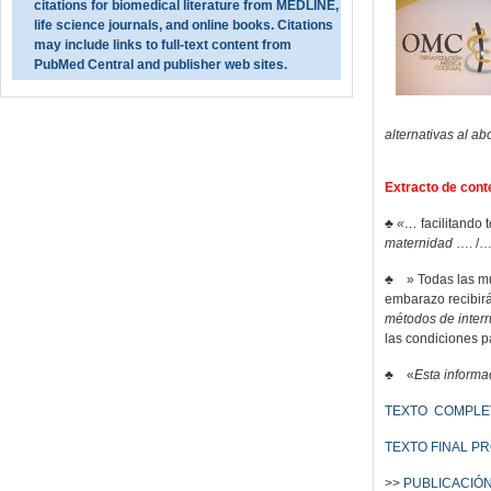
citations for biomedical literature from MEDLINE,
life science journals, and online books. Citations
may include links to full-text content from
PubMed Central and publisher web sites.
alternativas al ab
Ext
racto de cont
♣
«…
facilitando t
maternidad
…. /….
♣ » Todas las muj
embarazo recibirá
métodos de interr
las condiciones pa
♣ «
Esta informac
TEXTO COMPLETO 
TEXTO FINAL P
>>
PUBLICACIÓN