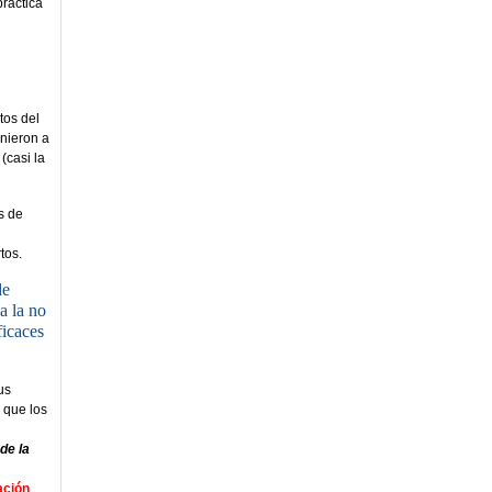
práctica
tos del
inieron a
(casi la
s de
tos.
de
a la no
ficaces
us
 que l
os
de la
ación