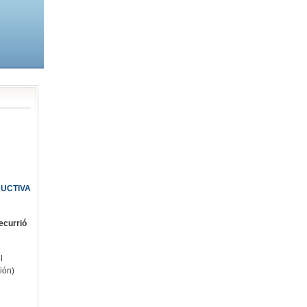
DUCTIVA
recurrió
l
ión)