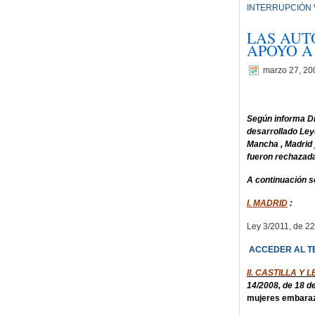
INTERRUPCIÓN 
LAS AUT
APOYO A
marzo 27, 20
Según informa D
desarrollado Leye
Mancha , Madrid y
fueron rechazada
A continuación s
I. MADRID
:
Ley 3/2011, de 22
ACCEDER AL T
II. CASTILLA Y 
14/2008, de 18 d
mujeres embara