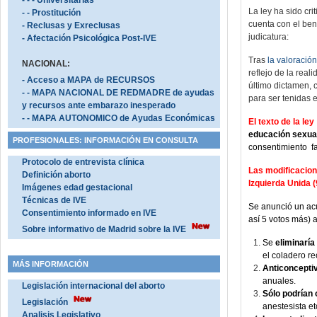
- - - Universitarias
La ley ha sido cr
- - Prostitución
cuenta con el bene
- Reclusas y Exreclusas
judicatura:
- Afectación Psicológica Post-IVE
Tras
la valoración
NACIONAL:
reflejo de la rea
- Acceso a MAPA de RECURSOS
último dictamen, 
- - MAPA NACIONAL DE REDMADRE de ayudas
para ser tenidas 
y recursos ante embarazo inesperado
- - MAPA AUTONOMICO de Ayudas Económicas
El texto de la ley
educación sexua
PROFESIONALES: INFORMACIÓN EN CONSULTA
consentimiento fa
Protocolo de entrevista clínica
Las modificacion
Definición aborto
Izquierda Unida (
Imágenes edad gestacional
Técnicas de IVE
Se anunció un ac
Consentimiento informado en IVE
así 5 votos más) 
Sobre informativo de Madrid sobre la IVE
Se
eliminaría
el coladero r
MÁS INFORMACIÓN
Anticoncepti
anuales.
Legislación internacional del aborto
Sólo podrían 
Legislación
anestesista et
Analisis Legislativo