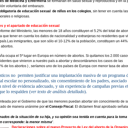
tes de Medicina y Enfermería
se formarían en salud sexual y reproductiva y en la 
ción voluntaria del embarazo.
obligatoria de educación sexual de niños en los colegios
, sin tener en cuenta las
orales o religiosas.
s y el apartado de educación sexual
nforme del Ministerio, las menores de 18 años constituyen el 5.2% del total de abor
ía que tener en cuenta los datos de nacionalidad y extranjeras no residentes que v
país.
Las inmigrantes, que son sólo el 10-12% de la población, constituyen un 44% 
e abortos.
ña ocupa el 5º lugar en Europa en número de abortos. Si quitamos los 2.000 caso
sidentes que vinieron a nuestro país a abortar y descontáramos los casos de las
4% de los abortos ) , seríamos uno de los países de Europa con menor tasa de abor
ísticos no permiten justificar una implantación masiva de un programa 
l escolar no personalizado, sin consentimiento de los padres, asociado 
n nivel de evidencia adecuado, y sin experiencia de campañas previas e
que lo respalden (
ver texto de análisis detallado
).
anteada por el Gobierno de que las menores puedan abortar sin conocimiento de s
azado de manera unánime por
el Consejo Fiscal
. El dictamen final aprobado señala
ados de la situación de su hija, y su opinión sea tenida en cuenta para la toma 
ien corresponde: la menor misma
“.
D
eclaraciones sobre el nuevo Proyecto de Ley del aborto de la Organiz