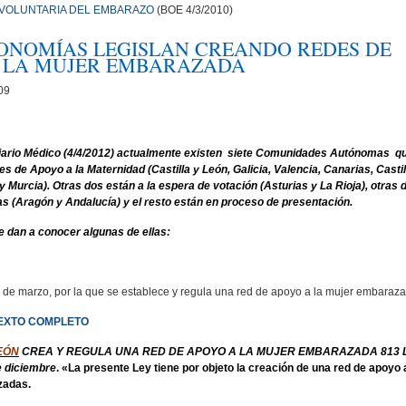
VOLUNTARIA DEL EMBARAZO
(BOE 4/3/2010)
ONOMÍAS LEGISLAN CREANDO REDES DE
 LA MUJER EMBARAZADA
09
iario Médico (4/4/2012) actualmente existen siete Comunidades Autónomas q
s de Apoyo a la Maternidad (Castilla y León, Galicia, Valencia, Canarias, Castil
 Murcia). Otras dos están a la espera de votación (Asturias y La Rioja), otras 
s (Aragón y Andalucía) y el resto están en proceso de presentación.
e dan a conocer algunas de ellas:
 de marzo, por la que se establece y regula una red de apoyo a la mujer embaraz
EXTO COMPLETO
LEÓN
CREA Y REGULA UNA RED DE APOYO A LA MUJER EMBARAZADA
813 
e diciembre
. «La presente Ley tiene por objeto la creación de una red de apoyo 
zadas.