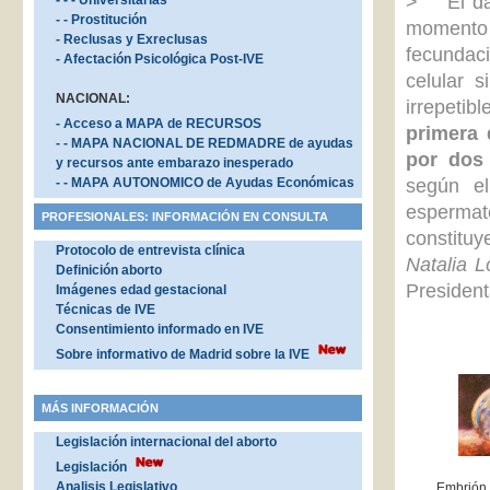
>
El d
- - - Universitarias
- - Prostitución
momento
- Reclusas y Exreclusas
fecundac
- Afectación Psicológica Post-IVE
celular 
NACIONAL:
irrepetib
- Acceso a MAPA de RECURSOS
primera 
- - MAPA NACIONAL DE REDMADRE de ayudas
por dos 
y recursos ante embarazo inesperado
- - MAPA AUTONOMICO de Ayudas Económicas
según el
espermato
PROFESIONALES: INFORMACIÓN EN CONSULTA
constituy
Protocolo de entrevista clínica
Natalia L
Definición aborto
President
Imágenes edad gestacional
Técnicas de IVE
Consentimiento informado en IVE
Sobre informativo de Madrid sobre la IVE
MÁS INFORMACIÓN
Legislación internacional del aborto
Legislación
Analisis Legislativo
Embrión, 