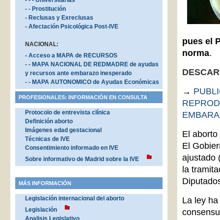
- - - Universitarias
- - Prostitución
- Reclusas y Exreclusas
- Afectación Psicológica Post-IVE
pues el P
NACIONAL:
norma
.
- Acceso a MAPA de RECURSOS
- - MAPA NACIONAL DE REDMADRE de ayudas
DESCAR
y recursos ante embarazo inesperado
- - MAPA AUTONOMICO de Ayudas Económicas
→
PUBLI
PROFESIONALES: INFORMACIÓN EN CONSULTA
REPRODU
Protocolo de entrevista clínica
EMBARA
Definición aborto
Imágenes edad gestacional
El aborto
Técnicas de IVE
El Gobier
Consentimiento informado en IVE
ajustado 
Sobre informativo de Madrid sobre la IVE
la tramit
Diputados
MÁS INFORMACIÓN
Legislación internacional del aborto
La ley ha
Legislación
consensua
Analisis Legislativo