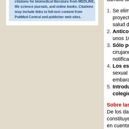
citations for biomedical literature from MEDLINE,
life science journals, and online books. Citations
Se eli
may include links to full-text content from
proyect
PubMed Central and publisher web sites.
salud 
Antico
unos 1
Sólo p
cirujan
notifica
Los es
sexual 
embara
Introd
colegi
Sobre la
De los da
constituy
en cuenta