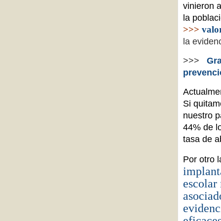
vinieron 
la poblac
>>>
valo
la evidenc
>>>
Gra
prevenci
Actualmen
Si quitam
nuestro p
44% de lo
tasa de a
Por otro 
implant
escolar
asociado
evidenc
eficaces