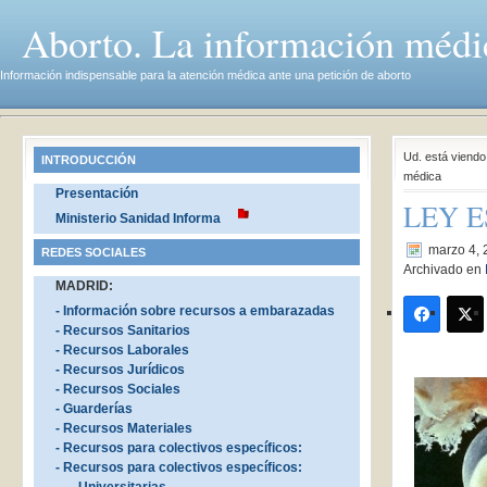
Aborto. La información médi
Información indispensable para la atención médica ante una petición de aborto
Ud. está viend
INTRODUCCIÓN
médica
Presentación
LEY E
Ministerio Sanidad Informa
marzo 4, 
REDES SOCIALES
Archivado en
MADRID:
- Información sobre recursos a embarazadas
- Recursos Sanitarios
- Recursos Laborales
- Recursos Jurídicos
- Recursos Sociales
- Guarderías
- Recursos Materiales
- Recursos para colectivos específicos:
- Recursos para colectivos específicos: