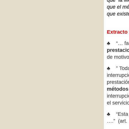
que la Me
que el mé
que exist
Ext
racto
♣ “… faci
prestaci
de motivos
♣ ” Todas
interrupc
prestació
métodos
interrupc
el servici
♣ “Esta i
….” (art. 