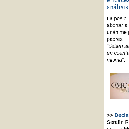
análisis
La posibi
abortar s
unánime p
padres
“
deben se
en cuenta
misma
“.
>>
Decla
Serafín R