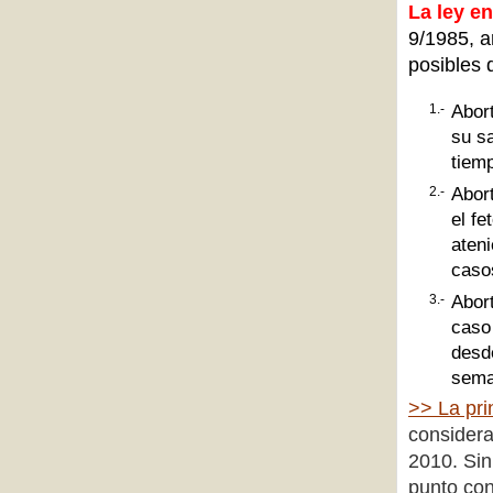
La ley e
9/1985, a
posibles 
1.-
Abort
su sa
tiemp
2.-
Abor
el fe
aten
caso
3.-
Abor
caso
desde
sema
>> La pri
considera
2010. Sin
punto con