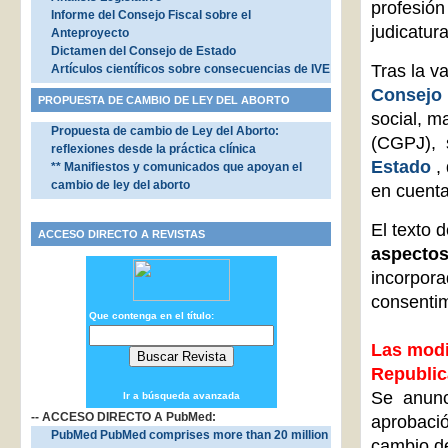
profesión
Informe del Consejo Fiscal sobre el
judicatura
Anteproyecto
Dictamen del Consejo de Estado
Tras
la v
Artículos científicos sobre consecuencias de IVE
Consejo 
PROPUESTA DE CAMBIO DE LEY DEL ABORTO
social, m
Propuesta de cambio de Ley del Aborto:
(CGPJ), s
reflexiones desde la práctica clínica
Estado
,
** Manifiestos y comunicados que apoyan el
cambio de ley del aborto
en cuenta
El texto 
ACCESO DIRECTO A REVISTAS
aspectos
incorpora
consentim
Que contenga en el título:
Las modi
Republic
Se anunc
Ir a búsqueda avanzada
-- ACCESO DIRECTO A PubMed:
aprobació
PubMed PubMed comprises more than 20 million
cambio de