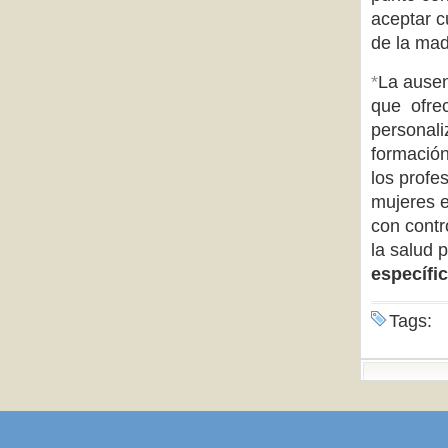
aceptar c
de la mad
*
La ausen
que ofrec
personali
formación
los profe
mujeres e
con contr
la salud 
específi
Tags: