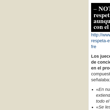
–
NO
respet
aunqu
con e
http://ww
respeta-
fre
Los juec
de conci
en el pr
compuest
señalaba
«
En nu
extiend
todo el
«
Se le