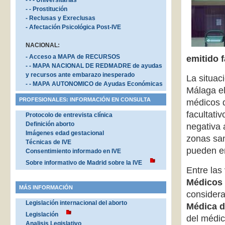
- - - Universitarias
- - Prostitución
- Reclusas y Exreclusas
- Afectación Psicológica Post-IVE
NACIONAL:
- Acceso a MAPA de RECURSOS
emitido 
- - MAPA NACIONAL DE REDMADRE de ayudas
y recursos ante embarazo inesperado
La situac
- - MAPA AUTONOMICO de Ayudas Económicas
Málaga el
PROFESIONALES: INFORMACIÓN EN CONSULTA
médicos d
facultati
Protocolo de entrevista clínica
Definición aborto
negativa 
Imágenes edad gestacional
zonas san
Técnicas de IVE
pueden ent
Consentimiento informado en IVE
Sobre informativo de Madrid sobre la IVE
Entre las
Médicos 
MÁS INFORMACIÓN
considera
Legislación internacional del aborto
Médica d
Legislación
del médic
Analisis Legislativo