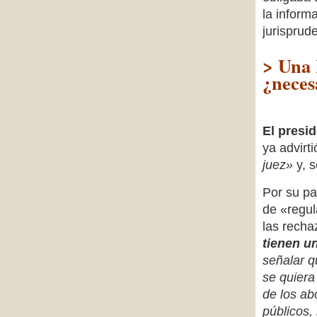
la informa
jurisprude
> Una 
¿neces
El presi
ya advirti
juez»
y, s
Por su pa
de «regul
las recha
tienen u
señalar q
se quiera
de los ab
públicos, 