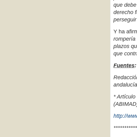
que debe 
derecho f
perseguir
Y ha afir
rompería 
plazos qu
que contri
Fuentes
:
Redacció
andalucí
* Artícul
(ABIMAD
http://ww
***********