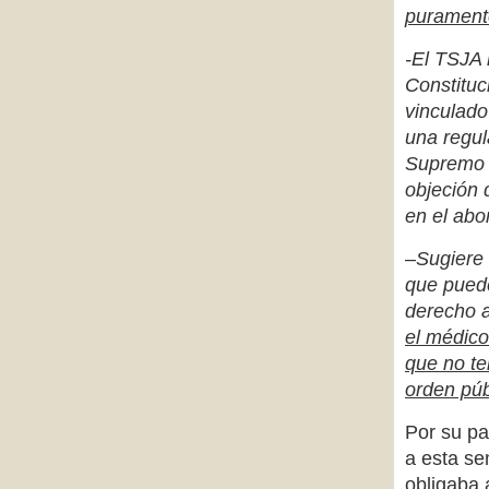
puramente
-El TSJA 
Constituc
vinculado
una regul
Supremo y
objeción 
en el abor
–
Sugiere 
que puede
derecho a
el médico
que no te
orden púb
Por su p
a esta se
obligaba 