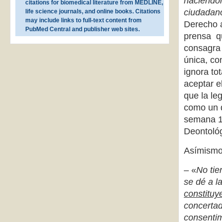
haciéndol
citations for biomedical literature from MEDLINE,
ciudadan
life science journals, and online books. Citations
may include links to full-text content from
Derecho a
PubMed Central and publisher web sites.
prensa qu
consagra 
única, co
ignora to
aceptar 
que la le
como un d
semana 14
Deontológ
Asímism
– «
No tie
se dé a l
constituy
concertad
consentim