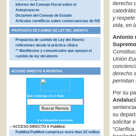
derecho d
Informe del Consejo Fiscal sobre el
catedráti
Anteproyecto
Dictamen del Consejo de Estado
y respete
Artículos científicos sobre consecuencias de IVE
vida, en l
PROPUESTA DE CAMBIO DE LEY DEL ABORTO
Antonio 
Propuesta de cambio de Ley del Aborto:
Suprem
reflexiones desde la práctica clínica
** Manifiestos y comunicados que apoyan el
Constituc
cambio de ley del aborto
Unión Eu
concienci
ACCESO DIRECTO A REVISTAS
derecho s
permitan 
Por su pa
Que contenga en el título:
Andalucí
sentenci
su depar
Ir a búsqueda avanzada
solicitar
-- ACCESO DIRECTO A PubMed:
“
Clarifica
PubMed PubMed comprises more than 20 million