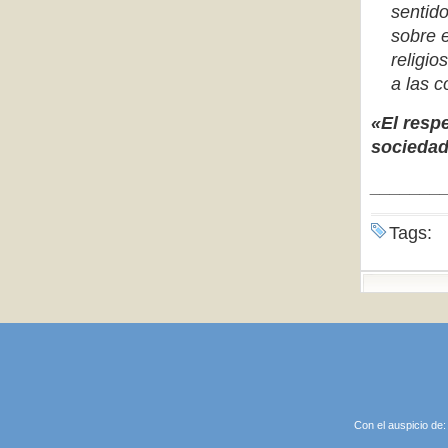
sentid
sobre 
religio
a las c
«El respe
sociedad
_______
Tags:
Con el auspicio de