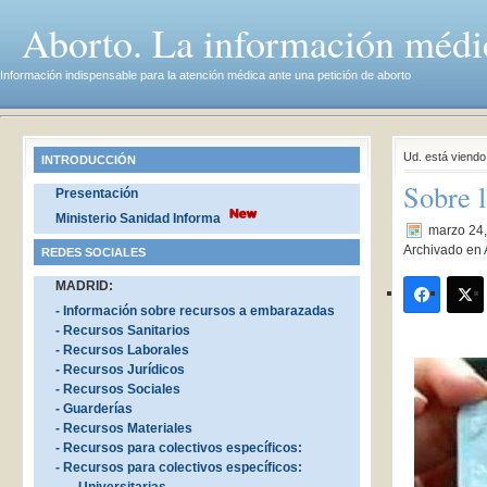
Aborto. La información médi
Información indispensable para la atención médica ante una petición de aborto
Ud. está viend
INTRODUCCIÓN
Sobre l
Presentación
Ministerio Sanidad Informa
marzo 24
Archivado en
REDES SOCIALES
MADRID:
- Información sobre recursos a embarazadas
- Recursos Sanitarios
- Recursos Laborales
- Recursos Jurídicos
- Recursos Sociales
- Guarderías
- Recursos Materiales
- Recursos para colectivos específicos:
- Recursos para colectivos específicos: