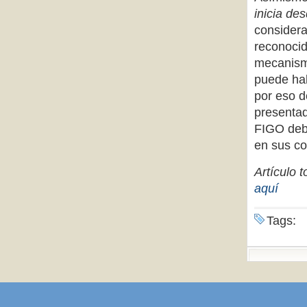
inicia de
considera
reconocid
mecanismo
puede hab
por eso d
presentad
FIGO debe
en sus co
Artículo 
aquí
Tags: