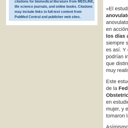
citations for biomedical literature from MEDLINE,
life science journals, and online books. Citations
«El estu
may include links to full-text content from
anovulat
PubMed Central and publisher web sites.
anovulato
en acció
los días 
siempre s
es así. Y
podrían i
que distin
muy realis
Este estu
de la
Fed
Obstetri
en estudi
mujer, y 
tomaron l
Asímismo