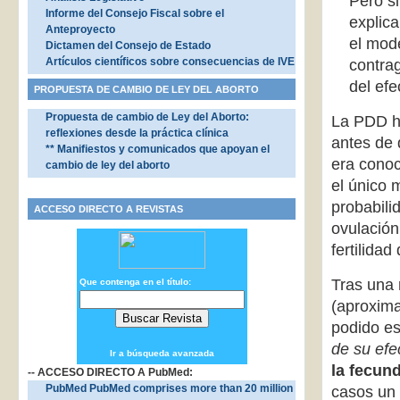
Pero si
Informe del Consejo Fiscal sobre el
explic
Anteproyecto
el mode
Dictamen del Consejo de Estado
Artículos científicos sobre consecuencias de IVE
contra
del efe
PROPUESTA DE CAMBIO DE LEY DEL ABORTO
Propuesta de cambio de Ley del Aborto:
La PDD 
reflexiones desde la práctica clínica
antes de 
** Manifiestos y comunicados que apoyan el
era conoc
cambio de ley del aborto
el único 
probabili
ACCESO DIRECTO A REVISTAS
ovulación
fertilidad 
Tras una 
Que contenga en el título:
(aproxima
podido es
de su efe
Ir a búsqueda avanzada
la fecun
-- ACCESO DIRECTO A PubMed:
PubMed PubMed comprises more than 20 million
casos un 