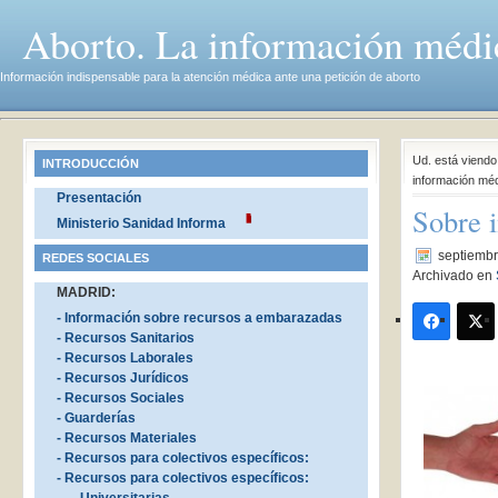
Aborto. La información médi
Información indispensable para la atención médica ante una petición de aborto
Ud. está viend
INTRODUCCIÓN
información mé
Presentación
Sobre 
Ministerio Sanidad Informa
septiembr
REDES SOCIALES
Archivado en
MADRID:
- Información sobre recursos a embarazadas
- Recursos Sanitarios
- Recursos Laborales
- Recursos Jurídicos
- Recursos Sociales
- Guarderías
- Recursos Materiales
- Recursos para colectivos específicos:
- Recursos para colectivos específicos: