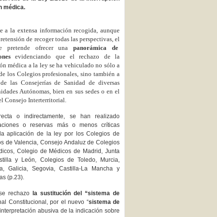
n médica.
e a la extensa información recogida, aunque
pretensión de recoger todas las perspectivas, el
me pretende ofrecer una
panorámica de
ones
evidenciando que el rechazo de la
ión médica a la ley se ha vehiculado no sólo a
 de los Colegios profesionales, sino también a
 de las Consejerías de Sanidad de diversas
dades Autónomas, bien en sus sedes o en el
l Consejo Interterritorial.
recta o indirectamente, se han realizado
aciones o reservas más o menos críticas
la aplicación de la ley por los Colegios de
s de Valencia, Consejo Andaluz de Colegios
icos, Colegio de Médicos de Madrid, Junta
tilla y León, Colegios de Toledo, Murcia,
a, Galicia, Segovia, Castilla-La Mancha y
as (p.23).
ese rechazo
la sustitución del “sistema de
al Constitucional, por el nuevo “
sistema de
 interpretación abusiva de la indicación sobre