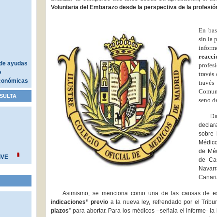
Voluntaria del Embarazo desde la perspectiva de la profesió
En bas
sin la 
infor
reacci
de ayudas
profes
o
través
conómicas
través
Comuni
SULTA
seno de
Di
declar
sobre 
Médico
de Méd
IVE
de Cas
Navarr
Canari
Asimismo, se menciona como una de las causas de 
indicaciones” previo
a la nueva ley, refrendado por el Tribun
plazos
” para abortar. Para los médicos –señala el informe- la