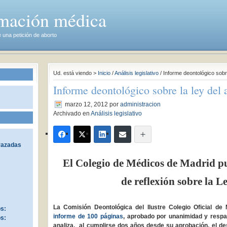
rmación médica
 una petición de aborto
Ud. está viendo >
Inicio
/
Análisis legislativo
/ Informe deontológico sobre
Informe deontológico sobre la ley del 
marzo 12, 2012
por
administracion
Archivado en
Análisis legislativo
razadas
El Colegio de Médicos de Madrid pu
de reflexión sobre la
Le
La Comisión Deontológica del Ilustre Colegio Oficial 
os:
informe de 100 páginas
, aprobado por unanimidad y respal
os:
analiza, al cumplirse dos años desde su aprobación, el des