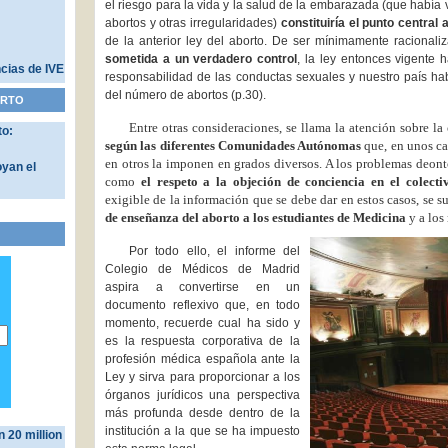
el riesgo para la vida y la salud de la embarazada (que había 
abortos y otras irregularidades)
constituiría el punto central
de la anterior ley del aborto. De ser mínimamente racionali
sometida a un verdadero control
, la ley entonces vigente 
ncias de IVE
responsabilidad de las conductas sexuales y nuestro país ha
del número de abortos (p.30).
ORTO
Entre otras consideraciones, se llama la atención sobre la
to:
según las diferentes Comunidades Autónomas
que, en unos ca
en otros la imponen en grados diversos. A los problemas deon
oyan el
como
el respeto a la objeción de conciencia en el colect
exigible de la información que se debe dar en estos casos, se 
de enseñanza del aborto a los estudiantes de Medicina
y a los
Por todo ello, el informe del
Colegio de Médicos de Madrid
aspira a convertirse en un
documento reflexivo que, en todo
momento, recuerde cual ha sido y
es la respuesta corporativa de la
profesión médica española ante la
Ley y sirva para proporcionar a los
órganos jurídicos una perspectiva
más profunda desde dentro de la
institución a la que se ha impuesto
20 million