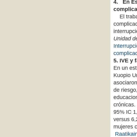
4. En Es
complic
El trabaj
complicac
interrupc
Unidad de
Interrupc
complica
5. IVE y 
En un est
Kuopio Un
asociaron
de riesgo
educacio
crónicas.
95% IC 1,
versus 6,
mujeres 
Raatikai