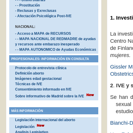
- - - Universitarias
- - Prostitución
- Reclusas y Exreclusas
- Afectación Psicológica Post-IVE
1. Invest
NACIONAL:
La invest
- Acceso a MAPA de RECURSOS
- - MAPA NACIONAL DE REDMADRE de ayudas
Centro Na
y recursos ante embarazo inesperado
de Finla
- - MAPA AUTONOMICO de Ayudas Económicas
mujeres.
PROFESIONALES: INFORMACIÓN EN CONSULTA
Gissler M
Protocolo de entrevista clínica
Obstetri
Definición aborto
Imágenes edad gestacional
Técnicas de IVE
2
.
IVE y 
Consentimiento informado en IVE
Sobre informativo de Madrid sobre la IVE
Se han de
sexual
estudio
MÁS INFORMACIÓN
Legislación internacional del aborto
Bianchi-D
Legislación
Analisis Legislativo