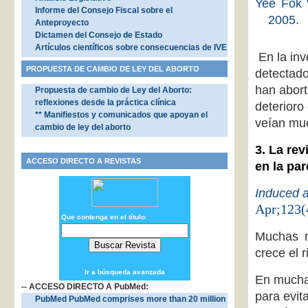
Yee Fok 
Informe del Consejo Fiscal sobre el
2005.
Anteproyecto
Dictamen del Consejo de Estado
Artículos científicos sobre consecuencias de IVE
En la inv
PROPUESTA DE CAMBIO DE LEY DEL ABORTO
detectado
han abort
Propuesta de cambio de Ley del Aborto:
reflexiones desde la práctica clínica
deterioro
** Manifiestos y comunicados que apoyan el
veían muc
cambio de ley del aborto
3. La rev
ACCESO DIRECTO A REVISTAS
en la par
Induced a
Apr;123(
Que contenga en el título:
Muchas m
crece el 
Ir a búsqueda avanzada
En muchas
-- ACCESO DIRECTO A PubMed:
para evit
PubMed PubMed comprises more than 20 million