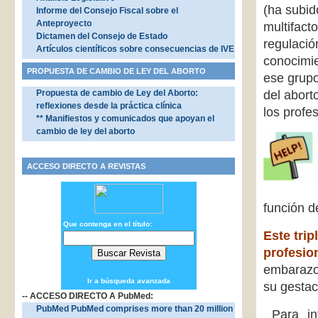
(ha subi
Informe del Consejo Fiscal sobre el
Anteproyecto
multifact
Dictamen del Consejo de Estado
regulació
Artículos científicos sobre consecuencias de IVE
conocimie
PROPUESTA DE CAMBIO DE LEY DEL ABORTO
ese grupo
Propuesta de cambio de Ley del Aborto:
del abort
reflexiones desde la práctica clínica
los profe
** Manifiestos y comunicados que apoyan el
cambio de ley del aborto
ACCESO DIRECTO A REVISTAS
función d
Que contenga en el título:
Este trip
profesion
embarazo 
Ir a búsqueda avanzada
su gestac
-- ACCESO DIRECTO A PubMed:
PubMed PubMed comprises more than 20 million
Para int