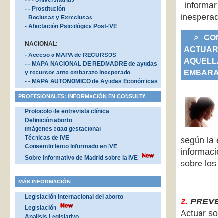
- - - Universitarias
informar
- - Prostitución
inesperad
- Reclusas y Exreclusas
- Afectación Psicológica Post-IVE
> CO
NACIONAL:
ACTUAR
- Acceso a MAPA de RECURSOS
AQUELLA
- - MAPA NACIONAL DE REDMADRE de ayudas
EMBARA
y recursos ante embarazo inesperado
- - MAPA AUTONOMICO de Ayudas Económicas
PROFESIONALES: INFORMACIÓN EN CONSULTA
Protocolo de entrevista clínica
Definición aborto
Imágenes edad gestacional
Técnicas de IVE
según la 
Consentimiento informado en IVE
informaci
Sobre informativo de Madrid sobre la IVE
sobre los
MÁS INFORMACIÓN
Legislación internacional del aborto
2.
PREVE
Legislación
Actuar so
Analisis Legislativo