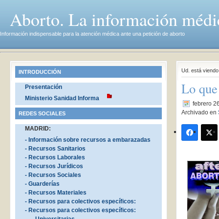
Aborto. La información médi
Información indispensable para la atención médica ante una petición de aborto
Ud. está viend
INTRODUCCIÓN
Lo que
Presentación
Ministerio Sanidad Informa
febrero 2
Archivado en
REDES SOCIALES
MADRID:
- Información sobre recursos a embarazadas
- Recursos Sanitarios
- Recursos Laborales
- Recursos Jurídicos
- Recursos Sociales
- Guarderías
- Recursos Materiales
- Recursos para colectivos específicos:
- Recursos para colectivos específicos: