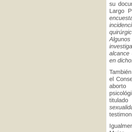
su docu
Largo P
encuest
inciden
quirúrg
Algunos 
investig
alcance
en dich
También
el Cons
aborto 
psicológ
titulado
sexuali
testimon
Igualmen