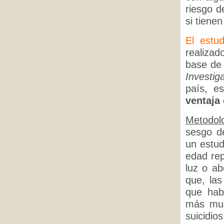
riesgo d
si tiene
El estu
realiza
base de
Investig
país, e
ventaja 
Metodol
sesgo de
un estud
edad rep
luz o ab
que, la
que hab
más mue
suicidi