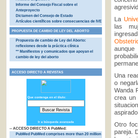
Informe del Consejo Fiscal sobre el
agresivi
Anteproyecto
Dictamen del Consejo de Estado
La
Univ
Artículos científicos sobre consecuencias de IVE
las mu
PROPUESTA DE CAMBIO DE LEY DEL ABORTO
ingresad
Obstetri
Propuesta de cambio de Ley del Aborto:
reflexiones desde la práctica clínica
aunque 
** Manifiestos y comunicados que apoyan el
probabi
cambio de ley del aborto
permane
ACCESO DIRECTO A REVISTAS
Una reac
o negarl
Wanda Fr
crea un
Que contenga en el título:
situaci
aspirado
Ir a búsqueda avanzada
Otro foc
-- ACCESO DIRECTO A PubMed:
pareja. 
PubMed PubMed comprises more than 20 million