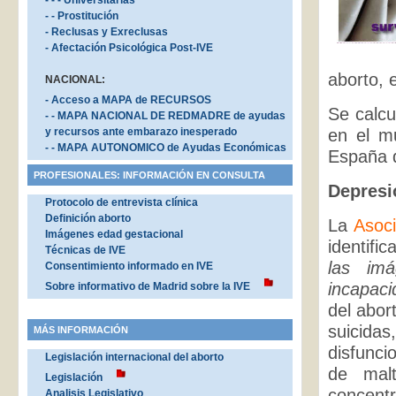
- - - Universitarias
- - Prostitución
- Reclusas y Exreclusas
- Afectación Psicológica Post-IVE
aborto, 
NACIONAL:
- Acceso a MAPA de RECURSOS
Se calcu
- - MAPA NACIONAL DE REDMADRE de ayudas
y recursos ante embarazo inesperado
en el m
- - MAPA AUTONOMICO de Ayudas Económicas
España d
PROFESIONALES: INFORMACIÓN EN CONSULTA
Depresi
Protocolo de entrevista clínica
Definición aborto
La
Asoci
Imágenes edad gestacional
identifi
Técnicas de IVE
las imá
Consentimiento informado en IVE
incapaci
Sobre informativo de Madrid sobre la IVE
del abor
suicida
MÁS INFORMACIÓN
disfunci
Legislación internacional del aborto
de malt
Legislación
concent
Analisis Legislativo