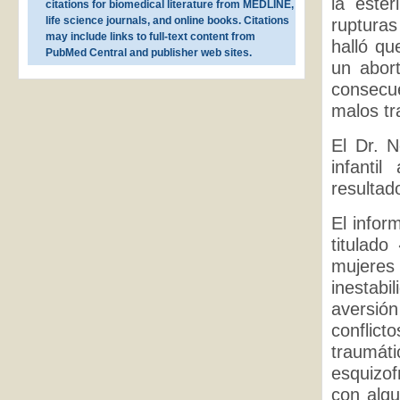
la ester
citations for biomedical literature from MEDLINE,
life science journals, and online books. Citations
rupturas
may include links to full-text content from
halló qu
PubMed Central and publisher web sites.
un abort
consecue
malos tr
El Dr. 
infantil
resultad
El infor
titulad
mujere
inestabi
aversión
conflict
traumát
esquizof
con algu