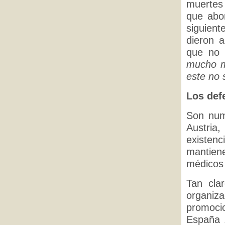
muertes 
que abo
siguient
dieron 
que no 
mucho m
este no 
Los def
Son num
Austria
existen
mantien
médicos 
Tan cla
organiz
promoci
España